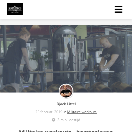
Djack Littel
25 februari 2019
in
Militaire workouts
3 min. leestijd