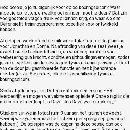
Hoe bereid je je nu eigenlijk voor op de keuringseisen? Waar
moet je op letten, en welke oefeningen moet je doen? Dat zijn
veelgestelde vragen die ik veel binnen krijg, en waar we ons
Defensiefit trainingsprogramma specifiek voor ontwikkeld
hebben.
Afgelopen week stond de militaire intake test op de planning
voor Jonathan en Donna. Na afronding van deze test weet je
exact hoe de huidige fitheid is, en waar nog ruimte is voor
verbetering qua kracht, conditie en uithoudingsvermogen, zodat
je zeker weten aan de gevraagde fysieke keuringseisen voldoet
van de door jou geambieerde functie en het bijbehorende
cluster (er zijn 6 clusters, elk met verschillende fysieke
keuringseisen).
Sinds afgelopen jaar is Defensiefit ook een erkend SBB
leerbedrijf, en mogen we vakmensen opleiden! Onze stagiair die
momenteel meeloopt, is Dave, dus Dave was er ook bij ;)!
Stiekem zijn we in totaal ruim 3 uur aan het trainen geweest,
waarbij we systematisch het lichaam per spiergroep gesloopt
hebben :). De spierpijn was de dagen na deze sessie dan ook
leuk aanwezig bij Jonathan en Donna :). Train hard, fight easy :).