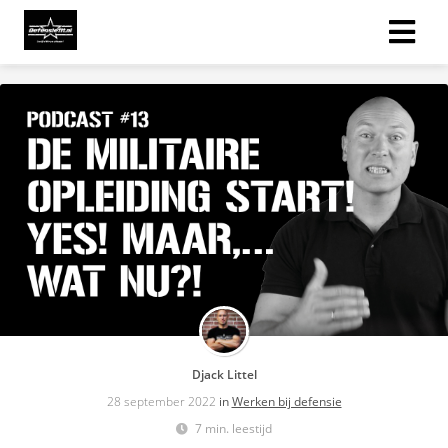
Djack Littel
28 september 2022
in
Werken bij defensie
7 min. leestijd